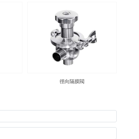
徑向隔膜閥