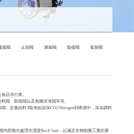
罐底閥
止回閥
灌裝閥
取樣閥
弧形閥
及食品等行業。
給料閥、取樣閥以及無菌排泄閥等等。
定量給料 閥(例如添加CO2/Nitrogen到啤酒中，添加調料
內部拋光處理光潔度Ra≤0.5um，以滿足生物制藥工業的要