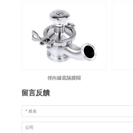
徑向罐底隔膜閥
留言反饋