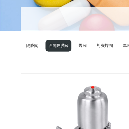
隔膜閥
徑向隔膜閥
蝶閥
對夾蝶閥
單