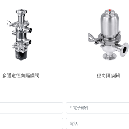
多通道徑向隔膜閥
徑向隔膜閥