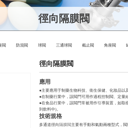
徑向隔膜閥
座閥
防混閥
球閥
三通球閥
截止閥
角座閥
徑向隔膜閥
應用
●主要應用于制藥生物科技、衛生保健、化妝品以
●在制藥行業中，該閥門可用作過程控制閥、定量
●在食品行業中，該閥門常被用作引導裝置，如取樣閥、
到飲料中)。
技術規格
多通道徑向
隔膜閥
主要有手動和氣動兩種型式，閥體