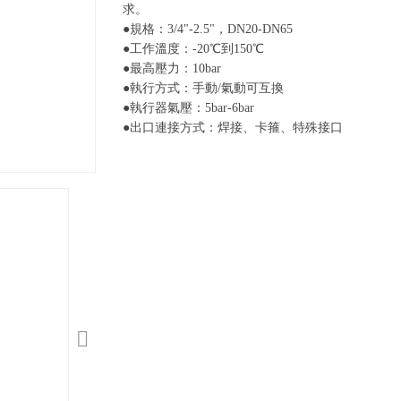
求。
●規格：3/4"-2.5"，DN20-DN65
●工作溫度：-20℃到150℃
●最高壓力：10bar
●執行方式：手動/氣動可互換
●執行器氣壓：5bar-6bar
●出口連接方式：焊接、卡箍、特殊接口