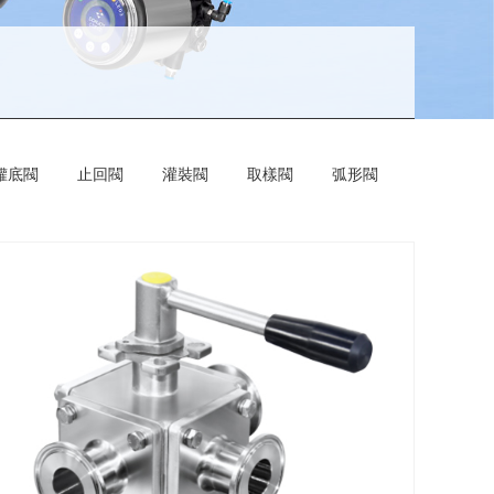
罐底閥
止回閥
灌裝閥
取樣閥
弧形閥