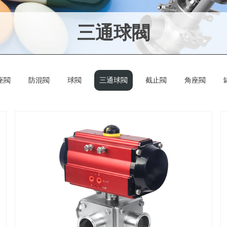
三通球閥
座閥
防混閥
球閥
三通球閥
截止閥
角座閥