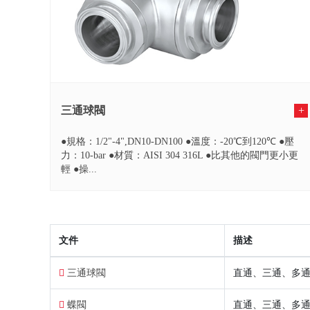
三通球閥
+
●規格：1/2"-4",DN10-DN100 ●溫度：-20℃到120℃ ●壓
力：10-bar ●材質：AISI 304 316L ●比其他的閥門更小更
輕 ●操...
文件
描述
三通球閥
直通、三通、多
蝶閥
直通、三通、多