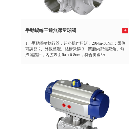
手動蝸輪三通無滯留球閥
+
1、手動蝸輪執行器，超小操作扭矩，20Nm-30Nm；限位
可調節 2、外觀整潔、結構緊湊 3、閥腔內部無死角、無
滯留設計，內腔表面Ra＜0.8um，符合美國3A...