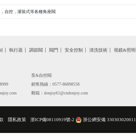
動，自控，灌裝式等各種角座閥
制
執行器
調節閥
閥門
安全控制
清洗技術
視鏡&照明
泵&自控閥
8999
銷售熱線：0577-86898558
njoy.com
郵箱：donjoy61@cndonjoy.com
款
隱私政策
浙ICP備08110919號-2
浙公網安備 33030302001