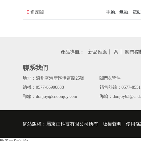
角座閥
手動、氣動、電
產品導航：
新品推薦
泵
閥門控
聯系我們
地址：溫州空港新區港富路25號
閥門&管件
總機：0577-86990888
銷售熱線：0577-8551
郵箱：donjoy@cndonjoy.com
郵箱：donjoy63@cndo
網站版權：屬東正科技有限公司所有
版權聲明
使用條