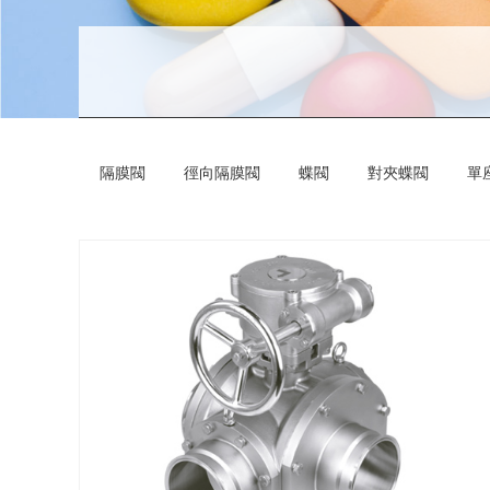
隔膜閥
徑向隔膜閥
蝶閥
對夾蝶閥
單