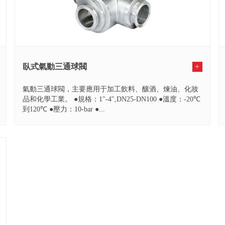
臥式氣動三通球閥
+
氣動三通球閥，主要應用于加工飲料、釀酒、煉油、化妝
品和化學工業。 ●規格：1"-4",DN25-DN100 ●溫度：-20℃
到120℃ ●壓力：10-bar ●...