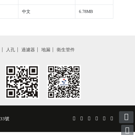
中文
6.78MB
人孔
過濾器
地漏
衛生管件
133號