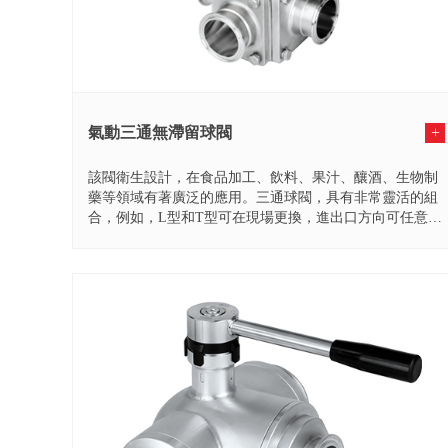
氣動三通無滯留球閥
+
該閥衛生設計，在食品加工、飲料、果汁、釀酒、生物制
藥等領域有著廣泛的應用。三通球閥，具有非常靈活的組
合，例如，L型和T型可在現場更換，進出口方向可任意組
合變化都...