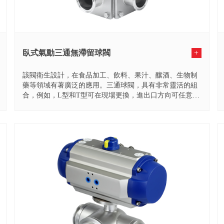
臥式氣動三通無滯留球閥
+
該閥衛生設計，在食品加工、飲料、果汁、釀酒、生物制
藥等領域有著廣泛的應用。三通球閥，具有非常靈活的組
合，例如，L型和T型可在現場更換，進出口方向可任意組
合變化都...