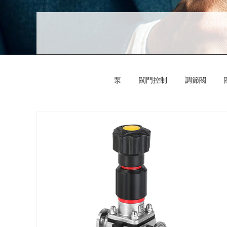
泵
閥門控制
調節閥