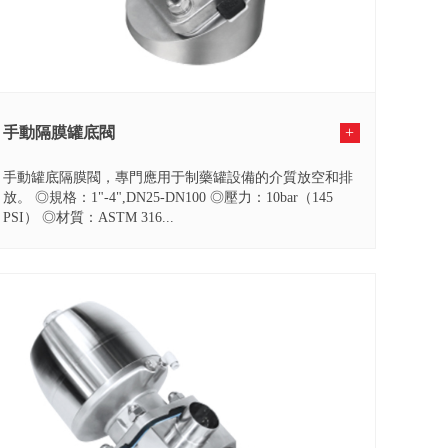
手動隔膜罐底閥
+
手動罐底隔膜閥，專門應用于制藥罐設備的介質放空和排
放。 ◎規格：1"-4",DN25-DN100 ◎壓力：10bar（145
PSI） ◎材質：ASTM 316...