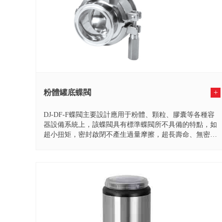
粉體罐底蝶閥
+
DJ-DF-F蝶閥主要設計應用于粉體、顆粒、膠囊等各種容
器設備系統上，該蝶閥具有標準蝶閥所不具備的特點，如
超小扭矩，密封啟閉不產生過量摩擦，超長壽命、無密封
粉末...