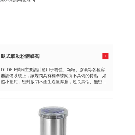
臥式氣動粉體蝶閥
+
DJ-DF-F蝶閥主要設計應用于粉體、顆粒、膠囊等各種容
器設備系統上，該蝶閥具有標準蝶閥所不具備的特點，如
超小扭矩，密封啟閉不產生過量摩擦，超長壽命、無密封
粉末...