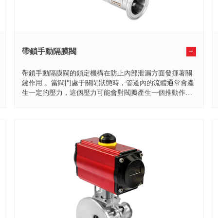
帶鎖手動隔膜閥
+
帶鎖手動隔膜閥的鎖定機構在防止內部泄漏方面發揮著關
鍵作用 。當閥門處于關閉狀態時，管道內的流體通常會產
生一定的壓力，這個壓力可能會對閥瓣產生一個推動作
用，試圖讓...