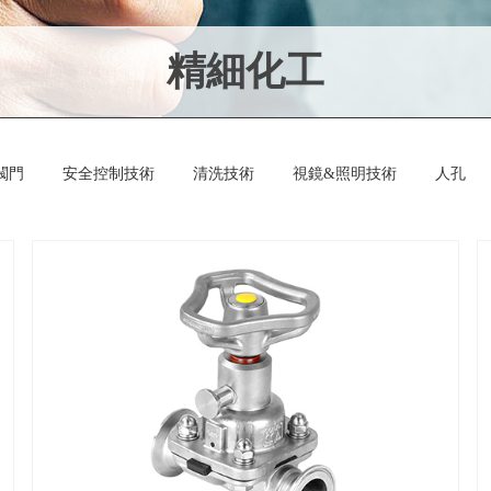
精細化工
閥門
安全控制技術
清洗技術
視鏡&照明技術
人孔