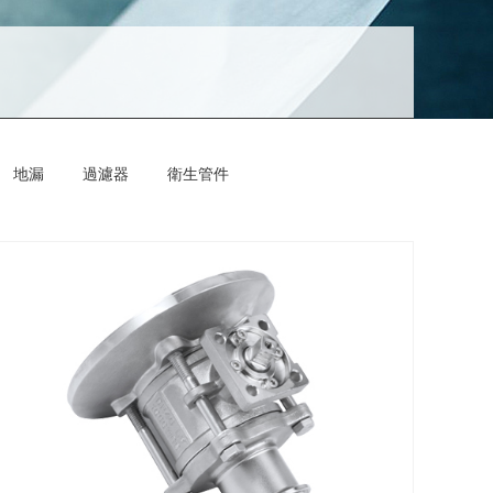
地漏
過濾器
衛生管件