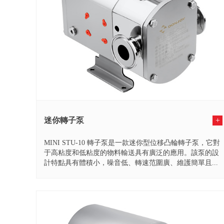
迷你轉子泵
+
MINI STU-10 轉子泵是一款迷你型位移凸輪轉子泵，它對
于高粘度和低粘度的物料輸送具有廣泛的應用。該泵的設
計特點具有體積小，噪音低、轉速范圍廣、維護簡單且...