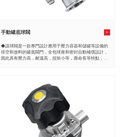
手動罐底球閥
+
◆該球閥是一款專門設計應用于壓力容器和儲罐等設備的
排空和放料的罐底閥門，全包球座和密封自動補償設計，
因此具有壓力高，耐溫高，扭矩小等，壽命長等特點，滿
足于CIP...