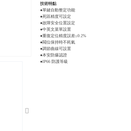
技術特點
●單鍵自動整定功能
●死區精度可設定
●故障安全位置設定
●中英文菜單設置
●重復定位精度誤差≤0.2%
●閥位保持時不耗氣
●調節曲線可設置
●本安防爆認證
●IP66 防護等級