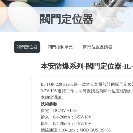
閥門定位器
閥門定位器
閥門控制單元
閥門位置反饋器
本安防爆系列-閥門定位器-IL-TOP
IL-TOP-2201/2202是一款本安防爆設計的閥門定
0-5V/10V進行工作，同時反饋當前閥門位置信號到PLC
本總線通訊。
技術參數
供電：DC24V ±10%
輸入：0/4-20mA；0-5V/10V
輸出：0/4-20mA；0-5V/10V
總線通訊：IO-Link；MOD BUS RS485