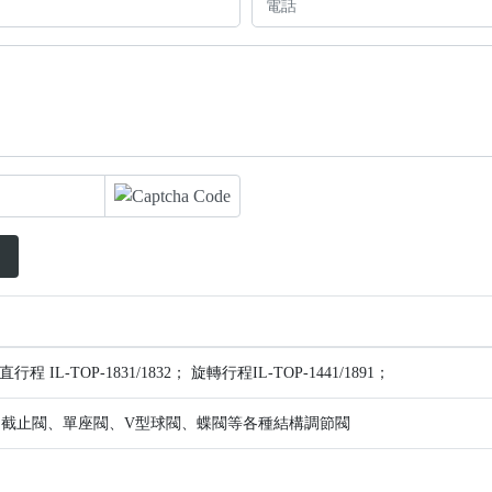
程 IL-TOP-1831/1832； 旋轉行程IL-TOP-1441/1891；
截止閥、單座閥、V型球閥、蝶閥等各種結構調節閥