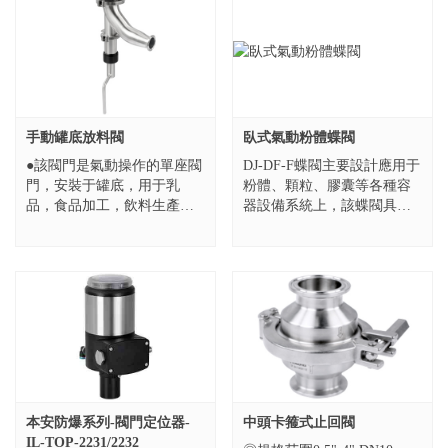
密封粉末...
手動罐底放料閥
臥式氣動粉體蝶閥
●該閥門是氣動操作的單座閥
DJ-DF-F蝶閥主要設計應用于
門，安裝于罐底，用于乳
粉體、顆粒、膠囊等各種容
品，食品加工，飲料生產，
器設備系統上，該蝶閥具有
制藥業和精強化工等行業。
標準蝶閥所不具備的特點，
●罐底閥是用來放空容器物料
如超小扭矩，密封啟閉不產
且不會滯留物料在閥腔，并
生過量摩擦，超長壽命、無
且設計了閥座...
密封粉末...
本安防爆系列-閥門定位器-
中頭卡箍式止回閥
IL-TOP-2231/2232