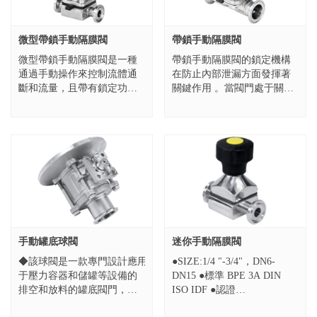
微型帶鎖手動隔膜閥
帶鎖手動隔膜閥
微型帶鎖手動隔膜閥是一種
帶鎖手動隔膜閥的鎖定機構
通過手動操作來控制流體通
在防止內部泄漏方面發揮著
斷和流量，且帶有鎖定功能
關鍵作用 。當閥門處于關閉
的閥門，具有結構緊湊、密
狀態時，管道內的流體通常
封性好等特點，在多個領域
會產生一定的壓力，這個壓
應用廣泛。...
力可能會對閥瓣產生一個推
動作用，試圖讓...
手動罐底球閥
迷你手動隔膜閥
◆該球閥是一款專門設計應用
●SIZE:1/4 "-3/4"，DN6-
于壓力容器和儲罐等設備的
DN15 ●標準 BPE 3A DIN
排空和放料的罐底閥門，全
ISO IDF ●認證
包球座和密封自動補償設
PED/97/23/EC，3A-18-03，