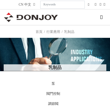
CN
中文
首頁
行業應用
乳制品
乳制品
泵
閥門控制
調節閥