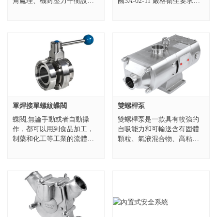
角處理、機封壓力平衡設計
國3A-02-11 嚴格衛生要求設
且機封完全被處在沖洗區
計的，非常適合于食品加
域。我們還對泵外部衛生也
工，飲料、果汁、乳制品、
進行了優化，使其內部絕對
化妝品、制藥工業等各種高
衛生、外部...
粘稠和...
單焊接單螺紋蝶閥
雙螺桿泵
蝶閥,無論手動或者自動操
雙螺桿泵是一款具有較強的
作，都可以用到食品加工，
自吸能力和可輸送含有固體
制藥和化工等工業的流體產
顆粒、氣液混合物、高粘
品應用中。 規格：DN10-
稠、低粘稠等各種復雜工況
DN300,1/2"-12" 溫度：130℃
及物料輸送和抽取；它不但
壓力：10ba...
用于物料抽取和輸送，也可
應用在CIP和SI...