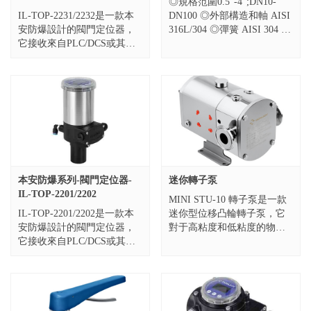
◎規格范圍0.5"-4";DN10-
IL-TOP-2231/2232是一款本
DN100 ◎外部構造和軸 AISI
安防爆設計的閥門定位器，
316L/304 ◎彈簧 AISI 304 ◎
它接收來自PLC/DCS或其他
墊圈 EPDM 根據FDA
自控系統指令如 0/4-20mA，
117.26...
0-5V/10V進行工作，同時
反...
本安防爆系列-閥門定位器-
迷你轉子泵
IL-TOP-2201/2202
MINI STU-10 轉子泵是一款
IL-TOP-2201/2202是一款本
迷你型位移凸輪轉子泵，它
安防爆設計的閥門定位器，
對于高粘度和低粘度的物料
它接收來自PLC/DCS或其他
輸送具有廣泛的應用。該泵
自控系統指令如 0/4-20mA，
的設計特點具有體積小，噪
0-5V/10V進行工作，同時
音低、轉速范圍廣、維護簡
反...
單且...