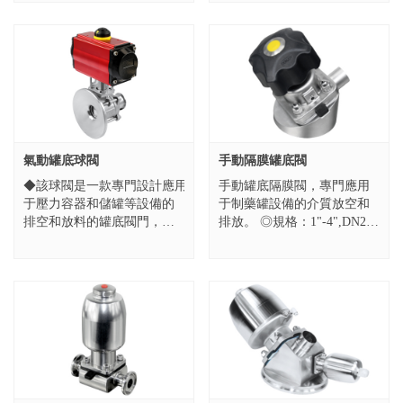
計，因此具有壓力高，耐溫
FDA.1...
高，扭矩小等，壽命長等特
點，滿足于CIP...
氣動罐底球閥
手動隔膜罐底閥
◆該球閥是一款專門設計應用
手動罐底隔膜閥，專門應用
于壓力容器和儲罐等設備的
于制藥罐設備的介質放空和
排空和放料的罐底閥門，全
排放。 ◎規格：1"-4",DN25-
包球座和密封自動補償設
DN100 ◎壓力：10bar（145
計，因此具有壓力高，耐溫
PSI） ◎材質：ASTM 316...
高，扭矩小等，壽命長等特
點，滿足于CIP...