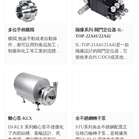
多位手柄蝶閥
隔爆系列-閥門定位器-IL-
TOP-22A41/22A42
蝶閥,無論手動或者自動操
作，都可以用到食品加工，
IL-TOP-21A41/21A42是一款
制藥和化工等工業的流體產
隔爆設計的閥門定位器，它
品應用中。
接收來自PLC/DCS或其他自
SIZE:1/2"-12",DN10-DN300
控系統指令如 0/4-20mA，0-
材質：304/316L，...
5V/10V進行工作，同時反...
離心泵-KLX
全不銹鋼轉子泵
DJ-KLX 系列離心泵不僅優化
STU系列為全不銹鋼配置正
了內部結構、葉輪設計、死
位移凸輪轉子泵，是根據美