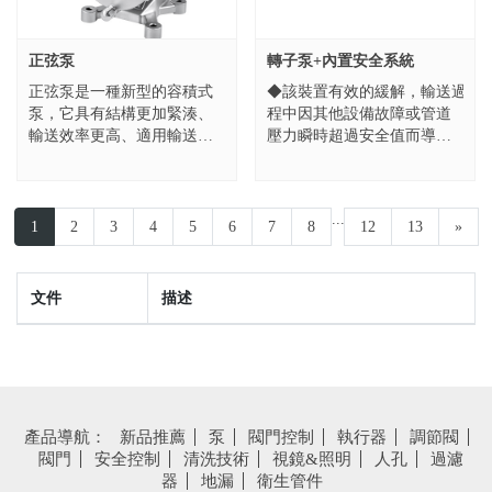
正弦泵
轉子泵+內置安全系統
正弦泵是一種新型的容積式
◆該裝置有效的緩解，輸送過
泵，它具有結構更加緊湊、
程中因其他設備故障或管道
輸送效率更高、適用輸送介
壓力瞬時超過安全值而導致
質粘度范圍更廣等特點。可
泵故障。 ◆特點：當壓力超
廣泛應用于食品、飲料、奶
過預設壓力時內置安全閥自
制品、化工、制藥等行
動打開，也可通過氣體強迫
...
業。...
打開安全閥。...
1
2
3
4
5
6
7
8
12
13
»
文件
描述
產品導航：
新品推薦
泵
閥門控制
執行器
調節閥
閥門
安全控制
清洗技術
視鏡&照明
人孔
過濾
器
地漏
衛生管件