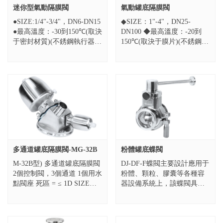
迷你型氣動隔膜閥
氣動罐底隔膜閥
●SIZE:1/4"-3/4"，DN6-DN15
◆SIZE：1"-4"，DN25-
●最高溫度：-30到150℃(取決
DN100 ◆最高溫度：-20到
于密封材質)(不銹鋼執行器)
150℃(取決于膜片)(不銹鋼執
●最高溫度：-30到130℃(取決
行器) ◆最高溫度：-20到
于密封材質)...
130℃(取決于膜片)(塑料執行
器...
多通道罐底隔膜閥-MG-32B
粉體罐底蝶閥
M-32B型) 多通道罐底隔膜閥
DJ-DF-F蝶閥主要設計應用于
2個控制閥，3個通道 1個用水
粉體、顆粒、膠囊等各種容
點閥座 死區 = ≤ 1D SIZE：
器設備系統上，該蝶閥具有
1"-2",DN25-DN50 材質：
標準蝶閥所不具備的特點，
316L/1.440...
如超小扭矩，密封啟閉不產
生過量摩擦，超長壽命、無