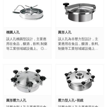
橢圓人孔
圓形人孔
該人孔橢圓型設計，主要應
該人孔為非壓力型設計，主
用在食品，釀酒，飲料,制藥
要應用在食品，釀酒，飲料,
等工業領域罐設備上。 ◎規
制藥等工業領域罐設備上。
格：435*335，530*430，
◎外開式人孔蓋子 ◎塑料手
635*525 ◎高度：75，100，
輪或不銹鋼手輪 ◎內表面：
120，1...
Ra0.8μm-0.5μm ◎外...
圓形壓力人孔
壓力型人孔+視鏡