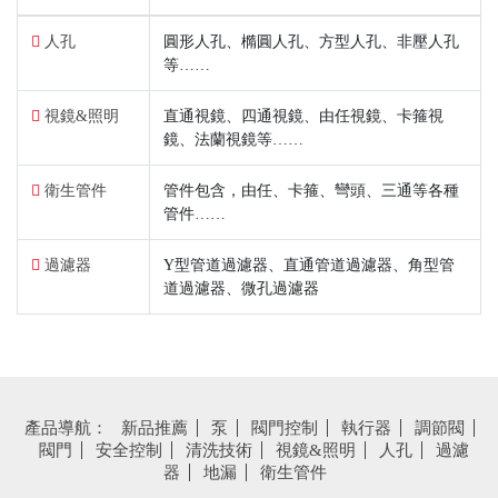
人孔
圓形人孔、橢圓人孔、方型人孔、非壓人孔
等……
視鏡&照明
直通視鏡、四通視鏡、由任視鏡、卡箍視
鏡、法蘭視鏡等……
衛生管件
管件包含，由任、卡箍、彎頭、三通等各種
管件……
過濾器
Y型管道過濾器、直通管道過濾器、角型管
道過濾器、微孔過濾器
產品導航：
新品推薦
泵
閥門控制
執行器
調節閥
閥門
安全控制
清洗技術
視鏡&照明
人孔
過濾
器
地漏
衛生管件