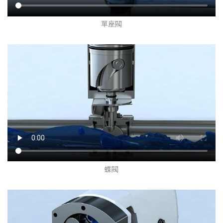
單座閥
蝶閥