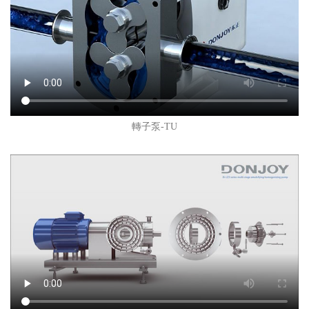
轉子泵-TU