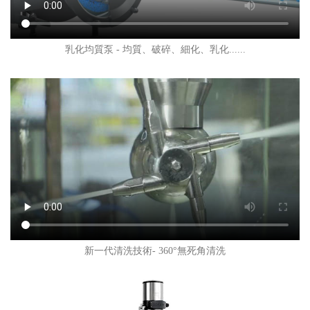
乳化均質泵 - 均質、破碎、細化、乳化......
新一代清洗技術- 360°無死角清洗