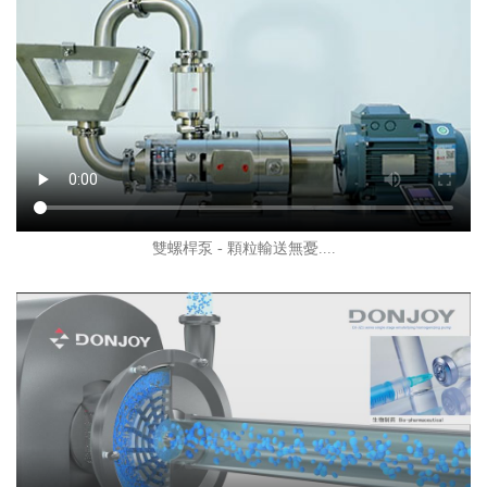
雙螺桿泵 - 顆粒輸送無憂....