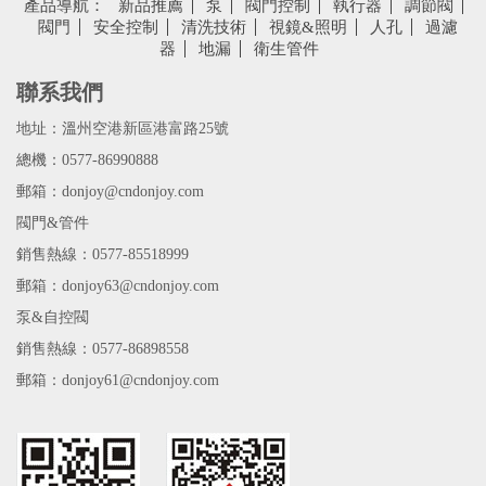
產品導航：
新品推薦
泵
閥門控制
執行器
調節閥
閥門
安全控制
清洗技術
視鏡&照明
人孔
過濾
器
地漏
衛生管件
聯系我們
地址：溫州空港新區港富路25號
總機：0577-86990888
郵箱：donjoy@cndonjoy.com
閥門&管件
銷售熱線：0577-85518999
郵箱：donjoy63@cndonjoy.com
泵&自控閥
銷售熱線：0577-86898558
郵箱：donjoy61@cndonjoy.com