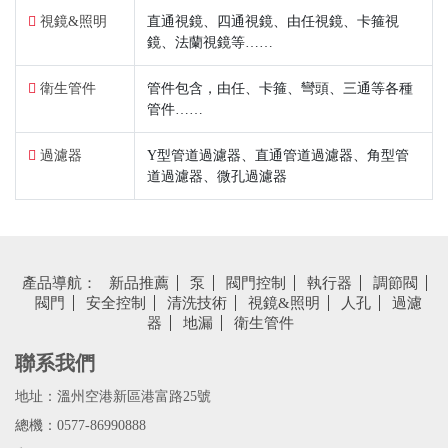
視鏡&照明
直通視鏡、四通視鏡、由任視鏡、卡箍視
鏡、法蘭視鏡等……
衛生管件
管件包含，由任、卡箍、彎頭、三通等各種
管件……
過濾器
Y型管道過濾器、直通管道過濾器、角型管
道過濾器、微孔過濾器
產品導航：
新品推薦
泵
閥門控制
執行器
調節閥
閥門
安全控制
清洗技術
視鏡&照明
人孔
過濾
器
地漏
衛生管件
聯系我們
地址：溫州空港新區港富路25號
總機：0577-86990888