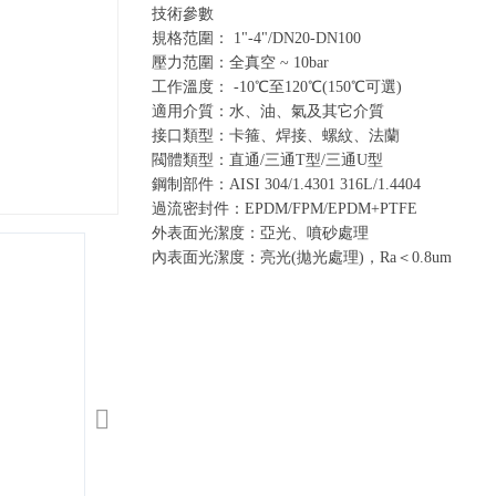
技術參數
規格范圍： 1"-4"/DN20-DN100
壓力范圍：全真空 ~ 10bar
工作溫度： -10℃至120℃(150℃可選)
適用介質：水、油、氣及其它介質
接口類型：卡箍、焊接、螺紋、法蘭
閥體類型：直通/三通T型/三通U型
鋼制部件：AISI 304/1.4301 316L/1.4404
過流密封件：EPDM/FPM/EPDM+PTFE
外表面光潔度：亞光、噴砂處理
內表面光潔度：亮光(拋光處理)，Ra＜0.8um