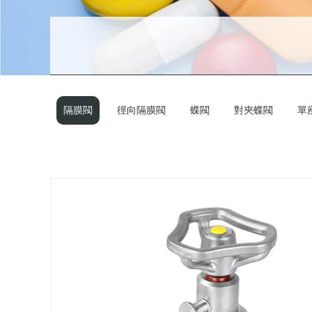
隔膜閥
徑向隔膜閥
蝶閥
對夾蝶閥
單