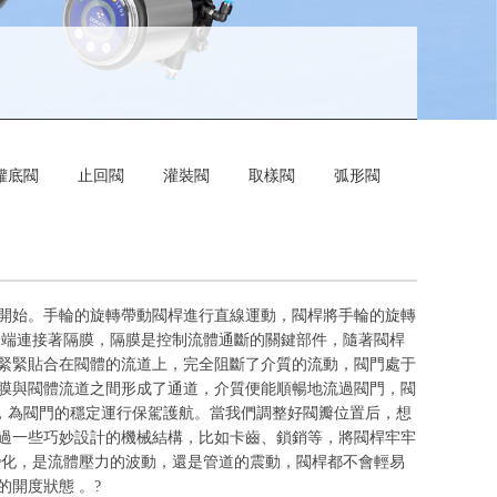
罐底閥
止回閥
灌裝閥
取樣閥
弧形閥
開始。手輪的旋轉帶動閥桿進行直線運動，閥桿將手輪的旋轉
一端連接著隔膜，隔膜是控制流體通斷的關鍵部件，隨著閥桿
緊緊貼合在閥體的流道上，完全阻斷了介質的流動，閥門處于
膜與閥體流道之間形成了通道，介質便能順暢地流過閥門，閥
構，為閥門的穩定運行保駕護航。當我們調整好閥瓣位置后，想
過一些巧妙設計的機械結構，比如卡齒、鎖銷等，將閥桿牢牢
變化，是流體壓力的波動，還是管道的震動，閥桿都不會輕易
開度狀態 。?