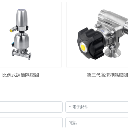
比例式調節隔膜閥
第三代高潔凈隔膜閥