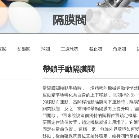
隔膜閥
座閥
防混閥
球閥
三通球閥
截止閥
角座閥
帶鎖手動隔膜閥
當隔膜閥轉動手輪時，一場精密的機械運動便悄然
運動精準地轉化為自身的上下移動 。而閥桿的另
的移動而運動。當閥桿推動隔膜向下運動時，隔膜
關閉狀態；反之，當閥桿帶動隔膜向上提升時，隔
門開啟 。?再來說說這個獨特的閥桿位置鎖定機
要固定住這個位置，鎖定機構就派上用場了。它通
固定在當前位置 。這樣一來，無論外界環境如何
移動，從而確保閥瓣位置始終穩定，維持閥門當前的