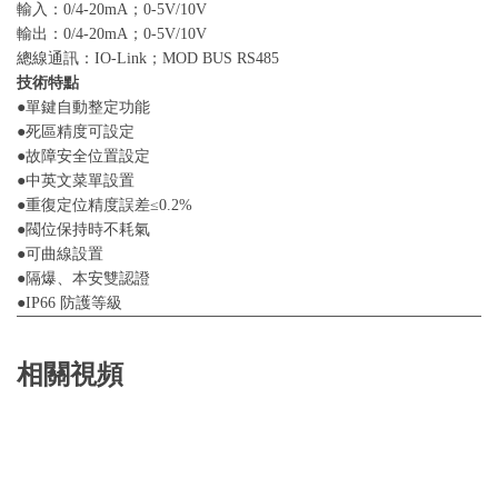
輸入：0/4-20mA；0-5V/10V
輸出：0/4-20mA；0-5V/10V
總線通訊：IO-Link；MOD BUS RS485
技術特點
●單鍵自動整定功能
●死區精度可設定
●故障安全位置設定
●中英文菜單設置
●重復定位精度誤差≤0.2%
●閥位保持時不耗氣
●可曲線設置
●隔爆、本安雙認證
●IP66 防護等級
相關視頻