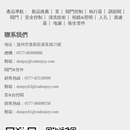
產品導航：
新品推薦
泵
閥門控制
執行器
調節閥
閥門
安全控制
清洗技術
視鏡&照明
人孔
過濾
器
地漏
衛生管件
聯系我們
地址：溫州空港新區港富路25號
總機：0577-86990888
郵箱：donjoy@cndonjoy.com
閥門&管件
銷售熱線：0577-85518999
郵箱：donjoy63@cndonjoy.com
泵&自控閥
銷售熱線：0577-86898558
郵箱：donjoy61@cndonjoy.com