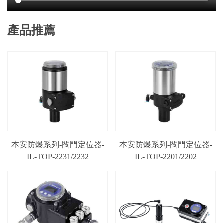
產品推薦
本安防爆系列-閥門定位器-
本安防爆系列-閥門定位器-
IL-TOP-2231/2232
IL-TOP-2201/2202