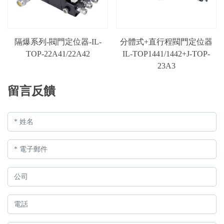
隔爆系列-閥門定位器-IL-
分體式+直行程閥門定位器
TOP-22A41/22A42
IL-TOP1441/1442+J-TOP-
23A3
留言反饋