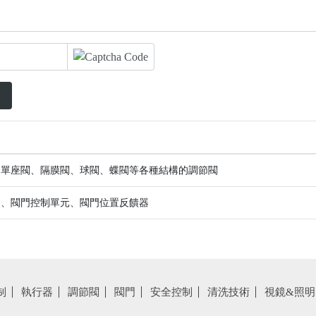
、單座閥、隔膜閥、球閥、蝶閥等各種結構的調節閥
器、閥門控制單元、閥門位置反饋器
制
執行器
調節閥
閥門
安全控制
清洗技術
視鏡&照明