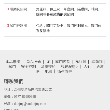
電動調節閥
角座閥、截止閥、單座閥、隔膜閥、球閥、
蝶閥等各種結構的調節閥
閥門控制器
包含，閥門定位器、閥門控制單元、閥門位
置反饋器
產品導航：
新品推薦
泵
閥門控制
執行器
調節閥
閥門
安全控制
清洗技術
視鏡&照明
人孔
過濾
器
地漏
衛生管件
聯系我們
地址：溫州空港新區港富路25號
總機：0577-86990888
郵箱：donjoy@cndonjoy.com