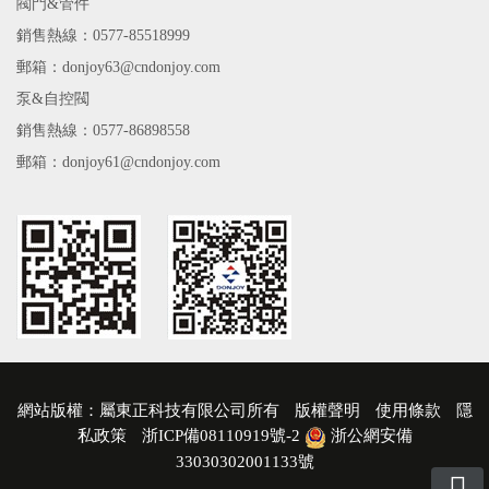
閥門&管件
銷售熱線：0577-85518999
郵箱：donjoy63@cndonjoy.com
泵&自控閥
銷售熱線：0577-86898558
郵箱：donjoy61@cndonjoy.com
網站版權：屬東正科技有限公司所有
版權聲明
使用條款
隱
私政策
浙ICP備08110919號-2
浙公網安備
33030302001133號