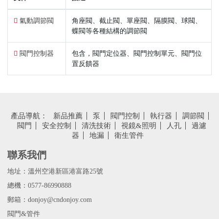
氣動調節閥
角座閥、截止閥、單座閥、隔膜閥、球閥、
蝶閥等各種結構的調節閥
閥門控制器
包含，閥門定位器、閥門控制單元、閥門位
置反饋器
產品導航：
新品推薦
泵
閥門控制
執行器
調節閥
閥門
安全控制
清洗技術
視鏡&照明
人孔
過濾
器
地漏
衛生管件
聯系我們
地址：溫州空港新區港富路25號
總機：0577-86990888
郵箱：donjoy@cndonjoy.com
閥門&管件