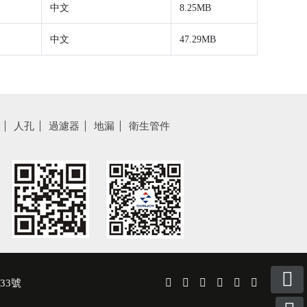
中文
8.25MB
中文
47.29MB
人孔
過濾器
地漏
衛生管件
133號