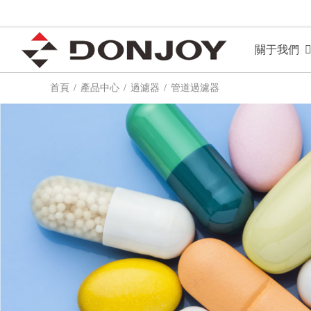
關于我們
首頁
產品中心
過濾器
管道過濾器