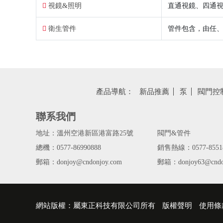
視鏡&照明
直通視鏡、四通
衛生管件
管件包含，由任
產品導航：
新品推薦
泵
閥門控
聯系我們
地址：溫州空港新區港富路25號
閥門&管件
總機：0577-86990888
銷售熱線：0577-8551
郵箱：donjoy@cndonjoy.com
郵箱：donjoy63@cndo
網站版權：屬東正科技有限公司所有
版權聲明
使用條