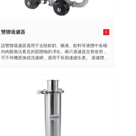
雙聯過濾器
+
該雙聯過濾器適用于去除鮮奶、糖液、飲料等液體中各桶
內肉眼無法看見的固體物的凈化。兩只過濾器交替使用，
可不停機更換或洗濾網，適用于長期連續生產。 過濾體：
AISI...