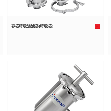
容器呼吸過濾器(呼吸器)
+