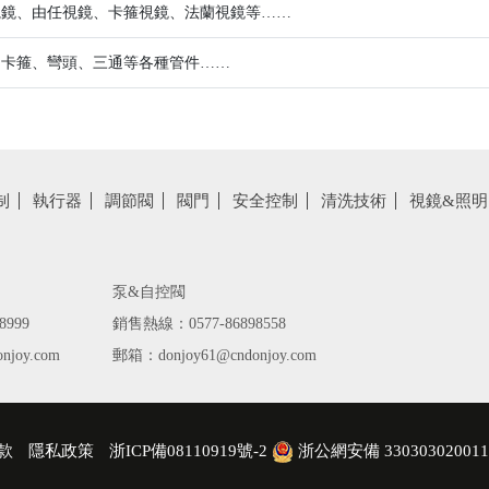
視鏡、由任視鏡、卡箍視鏡、法蘭視鏡等……
、卡箍、彎頭、三通等各種管件……
制
執行器
調節閥
閥門
安全控制
清洗技術
視鏡&照明
泵&自控閥
8999
銷售熱線：0577-86898558
njoy.com
郵箱：donjoy61@cndonjoy.com
款
隱私政策
浙ICP備08110919號-2
浙公網安備 33030302001