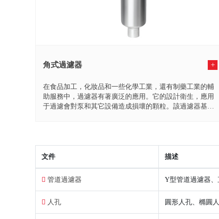
角式過濾器
+
在食品加工，化妝品和一些化學工業，還有制藥工業的輔
助服務中，過濾器有著廣泛的應用。它的設計衛生，應用
于過濾會對泵和其它設備造成損壞的顆粒。該過濾器基本
上由帶進口...
文件
描述
管道過濾器
Y型管道過濾器、
人孔
圓形人孔、橢圓