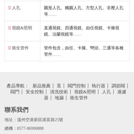
人孔
圓形人孔、橢圓人孔、方型人孔、非壓人孔
等……
視鏡&照明
直通視鏡、四通視鏡、由任視鏡、卡箍視
鏡、法蘭視鏡等……
衛生管件
管件包含，由任、卡箍、彎頭、三通等各種
管件……
產品導航：
新品推薦
泵
閥門控制
執行器
調節閥
閥門
安全控制
清洗技術
視鏡&照明
人孔
過濾
器
地漏
衛生管件
聯系我們
地址：溫州空港新區港富路25號
總機：0577-86990888