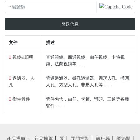
發送信息
文件
描述
視鏡&照明
直通視鏡、四通視鏡、由任視鏡、卡箍視
鏡、法蘭視鏡等……
過濾器、人
管道過濾器、微孔過濾器、圓形人孔、橢圓
孔
人孔、方型人孔、非壓人孔等……
衛生管件
管件包含，由任、卡箍、彎頭、三通等各種
管件……
產品導航：
新品推薦
泵
閥門控制
執行器
調節閥