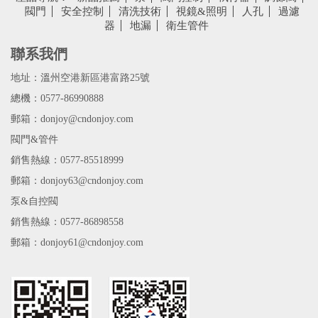
閥門
安全控制
清洗技術
視鏡&照明
人孔
過濾
器
地漏
衛生管件
聯系我們
地址：溫州空港新區港富路25號
總機：0577-86990888
郵箱：donjoy@cndonjoy.com
閥門&管件
銷售熱線：0577-85518999
郵箱：donjoy63@cndonjoy.com
泵&自控閥
銷售熱線：0577-86898558
郵箱：donjoy61@cndonjoy.com