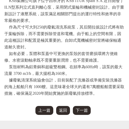
KSB集團公司旗下位于西班牙的 KSB ITUR Spain S.A.近日開發了
ILN型系列立式直列
離心泵
，采用閉式葉輪和機械密封設計。由于重
新設計了液壓系統，該泵滿足相關部門提出的運行特性和效率的非
常嚴格的要求。
作為尺寸可大到250的廢氣清洗系統泵，其后開拉拔設計式將有助
于葉輪拆除，而不需要拆除管道和電機。由于船上的空間有限，因
此這種設計和配置是極其重要的。自卸式寬機械密封室將確保軸通
道耐久密封。
如有必要，泵體和泵蓋中可更換的泵殼的套管磨損環將方便維
修。水密滾動軸承既不需要重新潤滑，也不需要維護。
泵殼材料為鋁青銅和超級雙相鋼。在頻率為60Hz時，該泵的最大
流量 3700 m3/h，最大揚程為160米。
據廢氣清潔系統協會估計，目前裝配了洗滌器或準備安裝洗滌器
的海上船舶只有 1000艘。這意味著全球大約還有7萬艘船舶需要采取
措施，確保滿足2020年開始實施的新廢氣排放標準。
上一篇
返回
下一篇