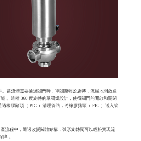
應手。當流體需要通過閥門時，單閥瓣輕盈旋轉，流暢地開啟通
。這種 360 度旋轉的單閥瓣設計，使得閥門的開啟和關閉
豬頭（ PIG ）清理管路，將橡膠豬頭（ PIG ）送入管
生產流程中，通過改變閥體結構，弧形旋轉閥可以輕松實現流
保障 。