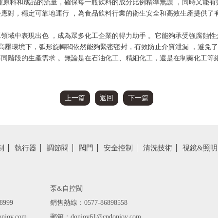
種原料和成品的流量，確保每一瓶飲料的成分比例精準無誤 ，同時又能有
應對，穩定可靠地運行 ，為食品飲料行業的衛生安全和高效生產提供了有
領域中表現出色 ，成為眾多化工企業的得力助手 。它能夠承受強腐蝕性
在高壓環境下，弧形旋轉閥依然能夠緊密密封，有效防止介質泄漏 ，避免
同階段的生產需求 。無論是在石油化工、精細化工，還是在制藥化工等
上一篇
返回
下一篇
制
執行器
調節閥
閥門
安全控制
清洗技術
視鏡&照明
泵&自控閥
8999
銷售熱線：0577-86898558
njoy.com
郵箱：donjoy61@cndonjoy.com