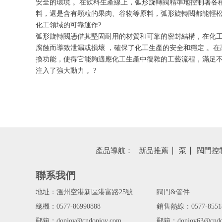
安全的環境 。在飲料生產線上，弧形旋轉閥精準地控制著各
料，還是含有顆粒的果肉、谷物等原料，弧形旋轉閥都能輕松
化工領域的可靠運作?
弧形旋轉閥憑借其堅固耐用的材質和可靠的密封結構，在化工
腐蝕而導致泄漏或損壞 ，確保了化工生產的安全和穩定 。
換功能，使得它能夠適應化工生產中復雜的工藝流程，滿足不
注入了強大動力 。?
產品導航：
新品推薦
泵
閥門控
聯系我們
地址：溫州空港新區港富路25號
閥門&管件
總機：0577-86990888
銷售熱線：0577-8551
郵箱：donjoy@cndonjoy.com
郵箱：donjoy63@cndo