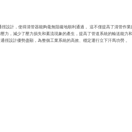
通徑設計，使得清管器能夠毫無阻礙地順利通過 。這不僅提高了清管作業
壓力，減少了壓力損失和紊流現象的產生，提高了管道系統的輸送能力和
通徑設計優勢盡顯，為整個工業系統的高效、穩定運行立下汗馬功勞 。