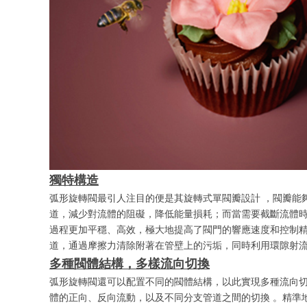
獨特構造
弧形旋轉閥最引人注目的便是其旋轉式單閥瓣設計 ，閥瓣能夠
道，減少對流體的阻礙，降低能量損耗；而當需要截斷流體時，
過程更加平穩、高效，極大地提高了閥門的響應速度和控制精度
道，通過摩擦力清除附著在管壁上的污垢，同時利用環隙射
多種閥體結構，多樣流向切換
弧形旋轉閥還可以配置不同的閥體結構，以此實現多種流向
體的正向、反向流動，以及不同分支管道之間的切換 。精準