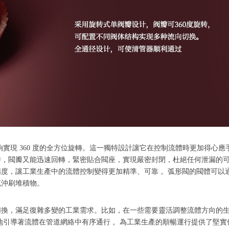
實現 360 度的全方位旋轉。這一獨特設計讓它在控制流體時更加得心
閥瓣又能迅速回轉，緊密貼合閥座，實現嚴密封閉，杜絕任何泄漏的可能 
，讓工業生產中的流體控制變得更加精準、可靠 。弧形閥的閥體可以通過橡膠
流沖刷堆積物。
切換，滿足復雜多變的工業需求。比如，在一些需要靈活調整流體方向的
地引導著流體在管道網絡中有序通行 。為工業生產的順暢運行提供了堅實