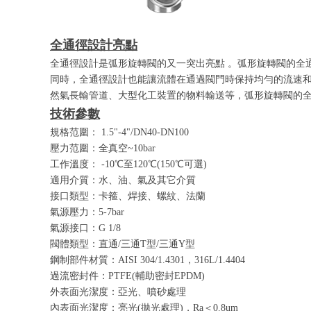
全通徑設計亮點
全通徑設計是弧形旋轉閥的又一突出亮點 。弧形旋轉閥的全
同時，全通徑設計也能讓流體在通過閥門時保持均勻的流速和
然氣長輸管道、大型化工裝置的物料輸送等，弧形旋轉閥的全
技術參數
規格范圍： 1.5"-4"/DN40-DN100
壓力范圍：全真空~10bar
工作溫度： -10℃至120℃(150℃可選)
適用介質：水、油、氣及其它介質
接口類型：卡箍、焊接、螺紋、法蘭
氣源壓力：5-7bar
氣源接口：G 1/8
閥體類型：直通/三通T型/三通Y型
鋼制部件材質：AISI 304/1.4301，316L/1.4404
過流密封件：PTFE(輔助密封EPDM)
外表面光潔度：亞光、噴砂處理
內表面光潔度：亮光(拋光處理)，Ra＜0.8um