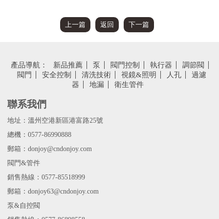
上一篇
返回
下一篇
產品導航：
新品推薦
泵
閥門控制
執行器
調節閥
閥門
安全控制
清洗技術
視鏡&照明
人孔
過濾
器
地漏
衛生管件
聯系我們
地址：溫州空港新區港富路25號
總機：0577-86990888
郵箱：donjoy@cndonjoy.com
閥門&管件
銷售熱線：0577-85518999
郵箱：donjoy63@cndonjoy.com
泵&自控閥