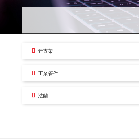
管支架
工業管件
法蘭