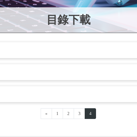
目錄下載
«
1
2
3
4