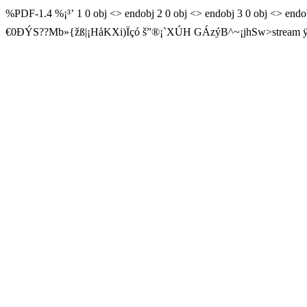
%PDF-1.4 %¡³’ 1 0 obj <> endobj 2 0 obj <> endobj 3 0 obj <> en
€0 ÐÝS??Mb»{žß|¡HåKXi)Ïçó š”®¡`­XÚH GÁzýB^~¡jhSw
>stream 